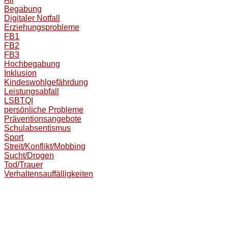
Begabung
Digitaler Notfall
Erziehungsprobleme
FB1
FB2
FB3
Hochbegabung
Inklusion
Kindeswohlgefährdung
Leistungsabfall
LSBTQI
persönliche Probleme
Präventionsangebote
Schulabsentismus
Sport
Streit/Konflikt/Mobbing
Sucht/Drogen
Tod/Trauer
Verhaltensauffälligkeiten