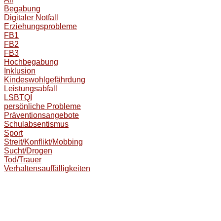
Begabung
Digitaler Notfall
Erziehungsprobleme
FB1
FB2
FB3
Hochbegabung
Inklusion
Kindeswohlgefährdung
Leistungsabfall
LSBTQI
persönliche Probleme
Präventionsangebote
Schulabsentismus
Sport
Streit/Konflikt/Mobbing
Sucht/Drogen
Tod/Trauer
Verhaltensauffälligkeiten