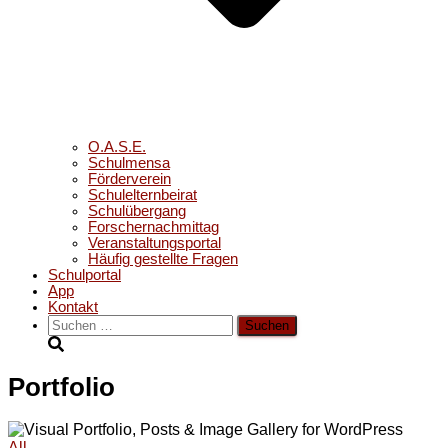
O.A.S.E.
Schulmensa
Förderverein
Schulelternbeirat
Schulübergang
Forschernachmittag
Veranstaltungsportal
Häufig gestellte Fragen
Schulportal
App
Kontakt
Suchen
nach:
Portfolio
All