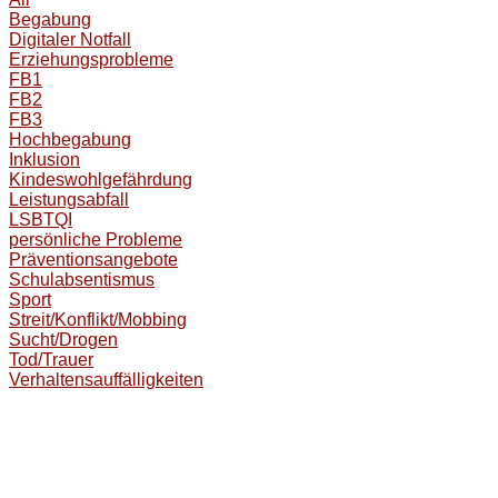
Begabung
Digitaler Notfall
Erziehungsprobleme
FB1
FB2
FB3
Hochbegabung
Inklusion
Kindeswohlgefährdung
Leistungsabfall
LSBTQI
persönliche Probleme
Präventionsangebote
Schulabsentismus
Sport
Streit/Konflikt/Mobbing
Sucht/Drogen
Tod/Trauer
Verhaltensauffälligkeiten